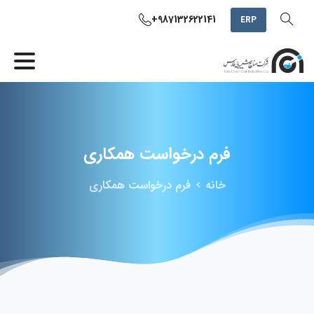
+987132622141
ERP
فرم
درخواست
همکاری
خانه
فرم درخواست همکاری