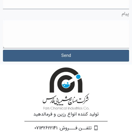
پیام
Send
تولید کننده انواع رزین و فرمالدهید
تلفــن فـــروش: 07132622141