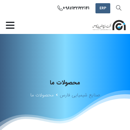
+987132622141
ERP
محصولات
ما
صنایع شیمیایی فارس
محصولات ما