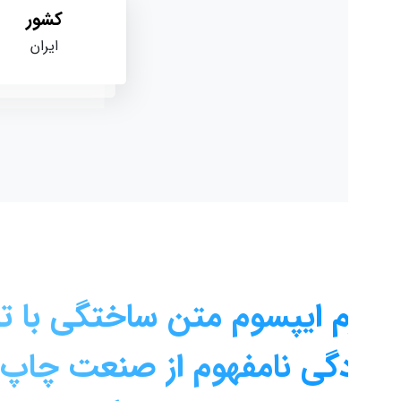
کشور
ایران
م
ایپسوم
متن
ساختگی
با
تولید
گی
نامفهوم
از
صنعت
چاپ
و
با