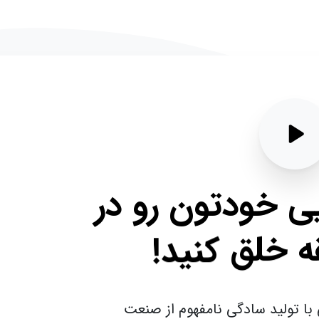
ودتون
رو
در
لق
کنید!
د سادگی نامفهوم از صنعت