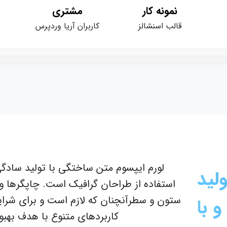
نمونه کار
مشتری
هزین
قالب اسنشالز
کاربران آریا وردپرس
10 میلیون
لورم ایپسوم متن ساختگی با تولید سادگی نامفه
استفاده از طراحان گرافیک است. چاپگرها و متون بل
ستون و سطرآنچنان که لازم است و برای شرایط فعلی ت
کاربردهای متنوع با هدف بهبود ابزار