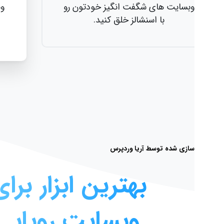
وبسایت های شگفت انگیز خودتون رو
وبسایت ها
با اسنشالز خلق کنید.
با
ازی شده توسط آریا وردپرس
بهترین
ابزار
برای
خل
وبسایت
رویایی
شم