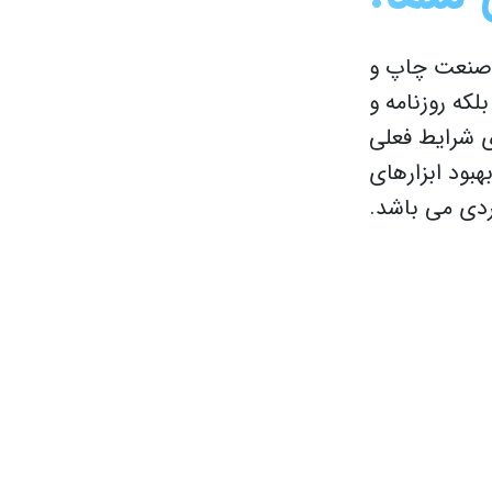
چاپ و
نامه و
 فعلی
زارهای
باشد.