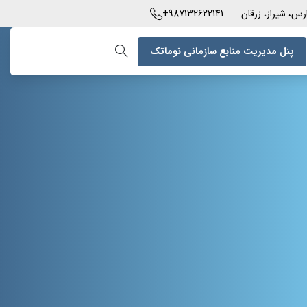
+987132622141
 زرقان
یریت منابع سازمانی نوماتک