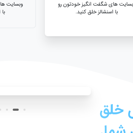
ی شگفت انگیز خودتون رو
وبسایت های شگفت ا
 اسنشالز خلق کنید.
با اسنشالز 
ق
ا.