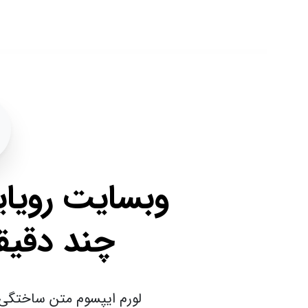
وبسایت
رویایی
خ
چند
دقیقه
خ
لورم ایپسوم متن ساختگی با تولی