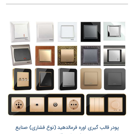
پودر قالب گیری اوره فرمالدهید (نوع فشاری) صنایع