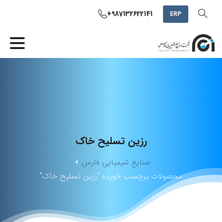
+987132622141
ERP
رزین
تسلیح
خاک
صنایع شیمیایی فارس
محصولات برچسب خورده “رزین تسلیح خاک”