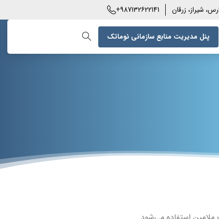
+987132622141
رس، شیراز، زرقان
پنل مدیریت منابع سازمانی نوماتک
 ملامین استفاده می‌شود.