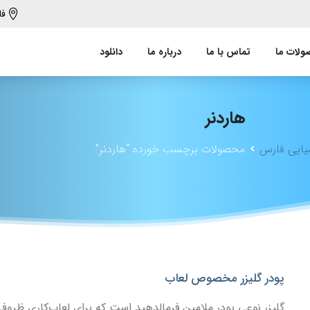
فا
لات ما
تماس با ما
درباره ما
دانلود
هاردنر
یایی فارس
محصولات برچسب خورده “هاردنر”
پودر گلیزر مخصوص لعاب
گلیزر نوعی پودر ملامین فرمالدهید است که برای لعاب‌کاری ظروف