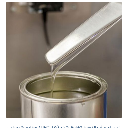
رزین اوره فرمالدهید تغلیظ شده (UFC 85) صنایع شیمیایی