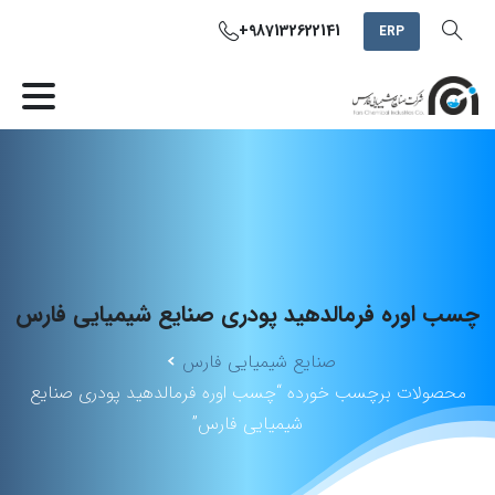
+987132622141
ERP
چسب
اوره
فرمالدهید
پودری
صنایع
شیمیایی
فارس
صنایع شیمیایی فارس
محصولات برچسب خورده “چسب اوره فرمالدهید پودری صنایع
شیمیایی فارس”