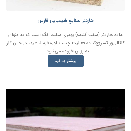
هاردنر صنایع شیمیایی فارس
ماده هاردنر (سفت کننده) پودری سفید رنگ است که به عنوان
کاتالیزور تسریع‌کننده فعالیت چسب اوره فرمالدهید، در حین کار
به رزین افزوده می‌شود...
بیشتر بدانید