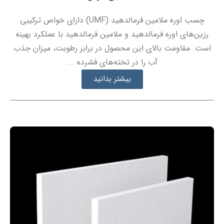
چسب اوره ملامین فرمالدهید (UMF) دارای خواص ترکیبی
رزین‌های اوره فرمالدهید و ملامین فرمالدهید با عملکرد بهینه
است. مقاومت بالای این محصول در برابر رطوبت، میزان جذب
آب را در تخته‌های فشرده ...
بیشتر بدانید