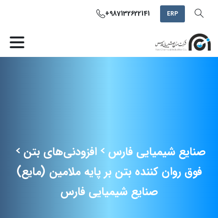
+987132622141
ERP
صنایع شیمیایی فارس
افزودنی‌های بتن
فوق روان کننده بتن بر پایه ملامین (مایع)
صنایع شیمیایی فارس