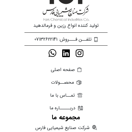
تولید کننده انواع رزین و فرمالدهید
تلفــن فـــروش: 07132622141
صفحه اصلی
محصــولات
تمــاس با ما
دربـــــاره ما
مجموعه ما
شرکت صنایع شیمیایی فارس