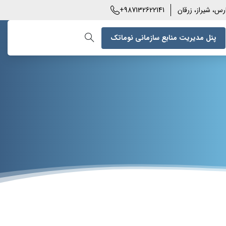
+987132622141
رس، شیراز، زرقان
پنل مدیریت منابع سازمانی نوماتک