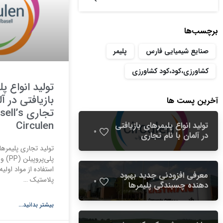
برچسب‌ها
صنایع شیمیایی فارس
پلیمر
کشاورزی،کود،کود کشاورزی
تولید انواع پ
بازیافتی در آل
آخرین پست ها
تجاری s
Circulen
تولید انواع پلیمرهای بازیافتی
0
در آلمان با نام تجاری
LyondellBasell’s Circulen
تولید تجاری پلیمرها
استفاده از مواد اولیه
معرفی افزودنی جدید بهبود
پلاستیک …
0
دهنده چسبندگی پلیمرها
توسط شرکت Eastman
بیشتر بدانید...