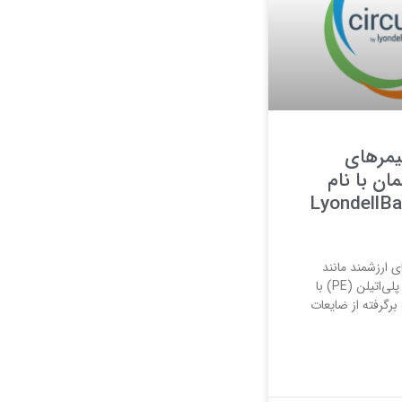
لیمرهای
مان با نام
LyondellBasell’
ی ارزشمند مانند
پلی‌پروپیلن (PP) و پلی‌اتیلن (PE) با
 برگرفته از ضایعات